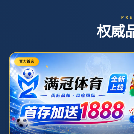
首页
新闻中心
App下载
关于我们
赛事直播
下载App
观看直播