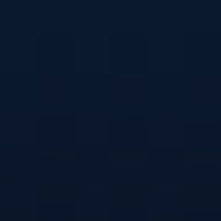
support@zh-miguosports-official.com