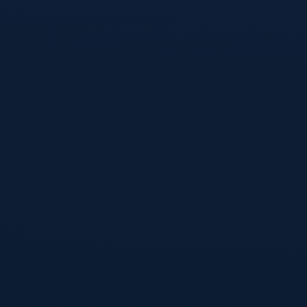
新闻中心
App下载
关于我们
赛事直播
联系我们