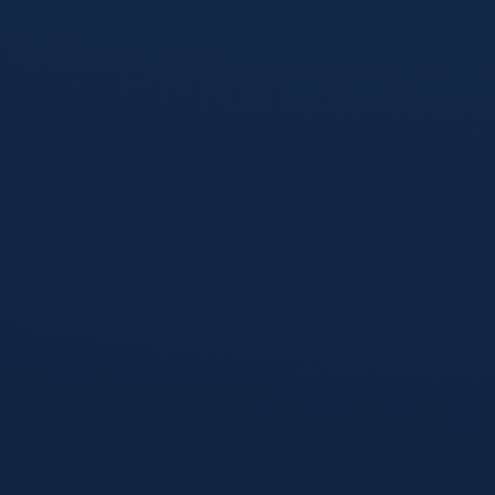
远？
05-09
5
2026世界杯美加墨赛制全解析：三国轮转赛程下，球迷如何抢
票、订行程、选对观赛城市
05-09
官方服务
随时掌握赛事动态
下载咪咕体育App，观看海量高清足球、篮球赛事直播与专业
资讯。
获取官方 App